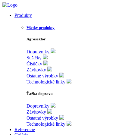
Skip
to
Produkty
the
content
Všetky produkty
Agrosektor
Dopravníky
Sušičky
Čističky
Závitovky
Ostatné výrobky
Technologické linky
Ťažka doprava
Dopravníky
Závitovky
Ostatné výrobky
Technologické linky
Referencie
Galéria