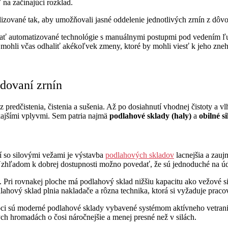
na začínajúci rozklad.
lizované tak, aby umožňovali jasné oddelenie jednotlivých zrnín z dôv
jať automatizované technológie s manuálnymi postupmi pod vedením ľud
e mohli včas odhaliť akékoľvek zmeny, ktoré by mohli viesť k jeho zne
adovaní zrnín
z predčistenia, čistenia a sušenia. Až po dosiahnutí vhodnej čistoty a 
kajšími vplyvmi. Sem patria najmä
podlahové sklady (haly)
a
obilné si
í so silovými vežami je výstavba
podlahových skladov
lacnejšia a zauj
Vzhľadom k dobrej dostupnosti možno povedať, že sú jednoduché na údrž
. Pri rovnakej ploche má podlahový sklad nižšiu kapacitu ako vežové s
ahový sklad plnia nakladače a rôzna technika, ktorá si vyžaduje praco
ci sú moderné podlahové sklady vybavené systémom aktívneho vetrania
h hromadách o čosi náročnejšie a menej presné než v silách.