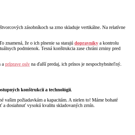
tvorcových zásobníkoch sa zrno skladuje vertikálne. Na relatívne
 To znamená, že o ich plnenie sa starajú
dopravníky
a kontrolu
ktuálnych podmienok. Tesná konštrukcia zase chráni zrniny pred
h a
príprave osív
na ďalší predaj, ich prínos je nespochybniteľný.
tupných konštrukcií a technológií
.
ené vašim požiadavkám a kapacitám. A nielen to! Máme bohaté
osť a dosiahnuť vysokú kvalitu skladovaných zrnín.