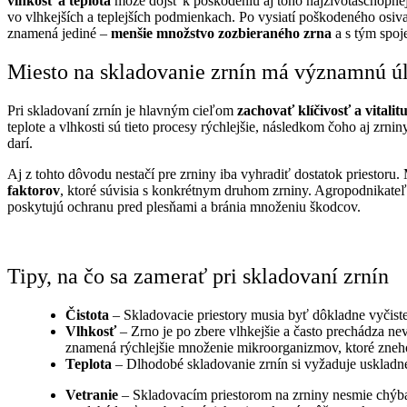
vlhkosť a teplota
môže dôjsť k poškodeniu aj toho najživotaschopnejš
vo vlhkejších a teplejších podmienkach. Po vysiatí poškodeného osiv
znamená jediné –
menšie množstvo zozbieraného zrna
a s tým spo
Miesto na skladovanie zrnín má významnú ú
Pri skladovaní zrnín je hlavným cieľom
zachovať klíčivosť a vitalit
teplote a vlhkosti sú tieto procesy rýchlejšie, následkom čoho aj zrni
darí.
Aj z tohto dôvodu nestačí pre zrniny iba vyhradiť dostatok priestoru.
faktorov
, ktoré súvisia s konkrétnym druhom zrniny. Agropodnikateľ
poskytujú ochranu pred plesňami a bránia množeniu škodcov.
Tipy, na čo sa zamerať pri skladovaní zrnín
Čistota
– Skladovacie priestory musia byť dôkladne vyčis
Vlhkosť
– Zrno je po zbere vlhkejšie a často prechádza
znamená rýchlejšie množenie mikroorganizmov, ktoré zneh
Teplota
– Dlhodobé skladovanie zrnín si vyžaduje uskladnen
Vetranie
– Skladovacím priestorom na zrniny nesmie chýbať