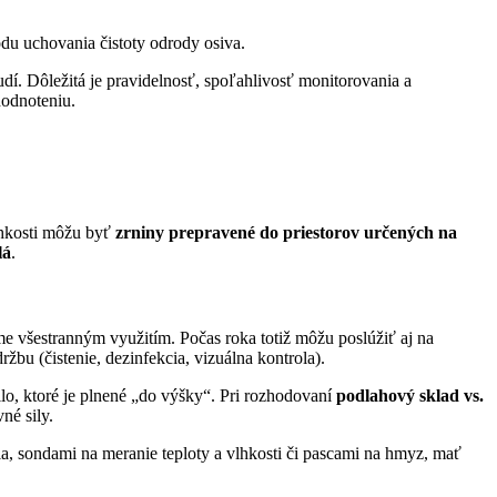
odu uchovania čistoty odrody osiva.
í. Dôležitá je pravidelnosť, spoľahlivosť monitorovania a
hodnoteniu.
vlhkosti môžu byť
zrniny prepravené do priestorov určených na
lá
.
me všestranným využitím. Počas roka totiž môžu poslúžiť aj na
bu (čistenie, dezinfekcia, vizuálna kontrola).
ilo, ktoré je plnené „do výšky“. Pri rozhodovaní
podlahový sklad vs.
vné sily.
, sondami na meranie teploty a vlhkosti či pascami na hmyz, mať