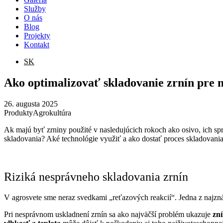
Služby
O nás
Blog
Projekty
Kontakt
SK
Ako optimalizovať skladovanie zrnín pre 
26. augusta 2025
Produkty
Agrokultúra
Ak majú byť zrniny použité v nasledujúcich rokoch ako osivo, ich sp
skladovania? Aké technológie využiť a ako dostať proces skladovania 
Riziká nesprávneho skladovania zrnín
V agrosvete sme neraz svedkami „reťazových reakcií“. Jedna z najzná
Pri nesprávnom uskladnení zrnín sa ako najväčší problém ukazuje
zní