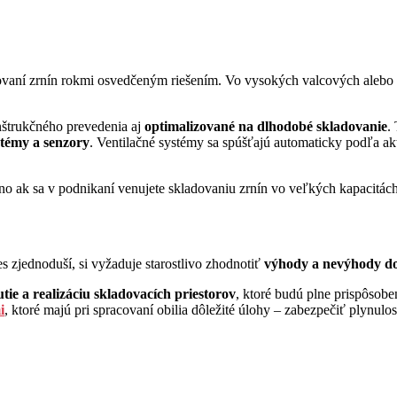
ovaní zrnín rokmi osvedčeným riešením. Vo vysokých valcových alebo š
nštrukčného prevedenia aj
optimalizované na dlhodobé skladovanie
.
stémy a senzory
. Ventilačné systémy sa spúšťajú automaticky podľa a
 no ak sa v podnikaní venujete skladovaniu zrnín vo veľkých kapacitác
es zjednoduší, si vyžaduje starostlivo zhodnotiť
výhody a nevýhody dos
ie a realizáciu skladovacích priestorov
, ktoré budú plne prispôsob
i
, ktoré majú pri spracovaní obilia dôležité úlohy – zabezpečiť plynul