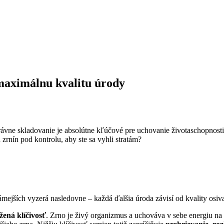
maximálnu kvalitu úrody
rávne skladovanie je absolútne kľúčové pre uchovanie životaschopnosti
zrnín pod kontrolu, aby ste sa vyhli stratám?
mejších vyzerá nasledovne – každá ďalšia úroda závisí od kvality osiv
žená klíčivosť
. Zrno je živý organizmus a uchováva v sebe energiu na