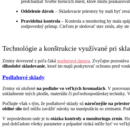
predchádzať tvorbe horúcich miest, ktoré môžu poukazovať 
Oddelenie dávok
– Skladovacie priestory by mali byť zrea
Pravidelná kontrola
– Kontrola a monitoring by mala spá
zodpovedný prístup. Cieľom je sledovať stav zrnín, aby st
Technológie a konštrukcie využívané pri skl
Zrniny dovezené z poľa čaká
pozberová úprava
. Zvyčajne pozostáva 
dlhodobé skladovanie
, ktoré im majú poskytovať ochranu pred von
Podlahové sklady
Zrniny sú uložené
na podlahe vo veľkých hromadách
. V porovnan
uskladnenie iných plodín, materiálu či poľnohospodárskej techniky. 
Počítajte však s tým, že podlahové sklady sú
náročnejšie na priestor
obilné silo
tiež môžu zavážiť nároky na manipuláciu so zrninami. Podl
V neposlednom rade je tu
otázka kontroly a monitoringu zrnín
. Ho
pod dohľadom všetky parametre a prípadné riziká môže byť vo veľkýc