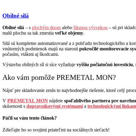
Obilné silá
Obilné silá
– s
plochým dnom
alebo
šikmou výsypkou
– sú pri sklad
malú plochu sa tak zmestia
veľké objemy
.
Silá sú kompletne automatizované a z pohľadu technologického a ko
vnútorných podmienok majú na starosti
pokročilé monitorovacie sy
počasím, vtákmi aj škodcami.
Výstavba obilných síl si síce vyžaduje
vyššiu počiatočnú investíciu
,
Ako vám pomôže PREMETAL MON?
Nájsť pre skladovanie zrnín to najvhodnejšie riešenie, ktoré celý proc
V
PREMETAL MON
nájdete
spoľahlivého partnera pre navrhnut
skúsenosti s
dopravníkovými systémami
a
technologickými linkam
Páčil sa vám tento článok?
Zdieľajte ho so svojimi priateľmi na sociálnych sieťach!