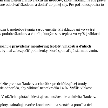
šírenie plesní či húb
a
aktivita škodcov
, ktoré naberajú na sile práve
opné odolávať škodcom a dorásť do plnej sily. Pre poľnohospodára to
dza k spotrebovávaniu zásob energie. Pri skladovaní vo vyššej
h v podobe škodcov a chorôb, ktorým sa v teple a vo vyššej vlhkosti
možňuje
pravidelný monitoring teploty, vlhkosti a ďalších
, by mal zabezpečiť podmienky, ktoré spomaľujú starnutie zrnín,
dzíte prenosu škodcov a chorôb z predchádzajúcej úrody.
kle odporúča, aby vlhkosť neprekročila
14 %
. Vyššia vlhkosť
 V nižších teplotách klesá aj rozmnožovanie a aktivita škodcov.
eploty, zabraňuje tvorbe kondenzátu na stenách a pomáha tiež