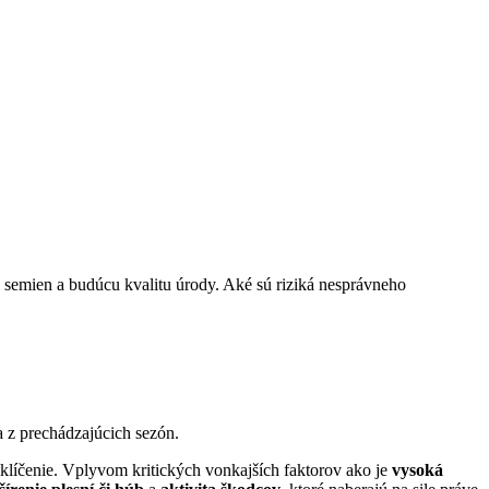
 semien a budúcu kvalitu úrody. Aké sú riziká nesprávneho
a z prechádzajúcich sezón.
 klíčenie. Vplyvom kritických vonkajších faktorov ako je
vysoká