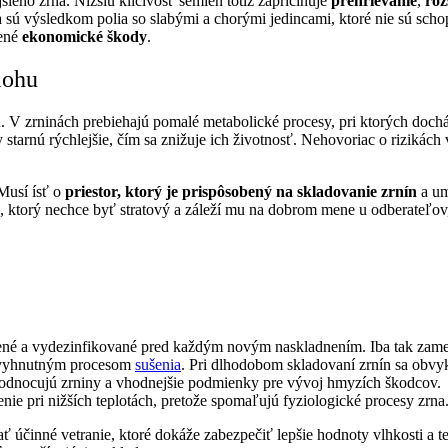
ieho zrna. Nižšiu klíčivosť semien totiž zapríčiňuje
prehrievanie
,
roz
a sú výsledkom polia so slabými a chorými jedincami, ktoré nie sú sch
jené
ekonomické škody
.
lohu
u
. V zrninách prebiehajú pomalé metabolické procesy, pri ktorých dochá
ny starnú rýchlejšie, čím sa znižuje ich životnosť. Nehovoriac o rizikác
 Musí ísť o
priestor, ktorý je prispôsobený na skladovanie zrnín
a u
, ktorý nechce byť stratový a záleží mu na dobrom mene u odberateľov
tené a vydezinfikované pred každým novým naskladnením. Iba tak zame
 nevyhnutným procesom
sušenia
. Pri dlhodobom skladovaní zrnín sa obvy
odnocujú zrniny a vhodnejšie podmienky pre vývoj hmyzích škodcov.
ie pri nižších teplotách, pretože spomaľujú fyziologické procesy zrna.
 účinné vetranie, ktoré dokáže zabezpečiť lepšie hodnoty vlhkosti a t