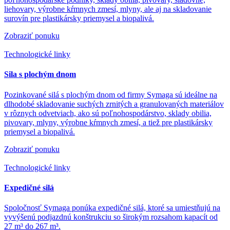
liehovary, výrobne kŕmnych zmesí, mlyny, ale aj na skladovanie
surovín pre plastikársky priemysel a biopalivá.
Zobraziť ponuku
Technologické linky
Sila s plochým dnom
Pozinkované silá s plochým dnom od firmy Symaga sú ideálne na
dlhodobé skladovanie suchých zrnitých a granulovaných materiálov
v rôznych odvetviach, ako sú poľnohospodárstvo, sklady obilia,
pivovary, mlyny, výrobne kŕmnych zmesí, a tiež pre plastikársky
priemysel a biopalivá.
Zobraziť ponuku
Technologické linky
Expedičné silá
Spoločnosť Symaga ponúka expedičné silá, ktoré sa umiestňujú na
vyvýšenú podjazdnú konštrukciu so širokým rozsahom kapacít od
27 m³ do 267 m³.