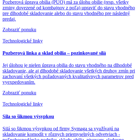
Pozberová úprava obilia (PUO) má za úlohu obilie (resp. všetky
zrniny dovezené od kombajnov z poľa) upraviť do stavu vhodného
pre dlhodobé skladovanie alebo do stavu vhodného pre následný
predaj.
Zobraziť ponuku
Technologické linky
Pozberová linka a sklad obilia – pozinkované silá
Jej úlohou je nielen úprava obilia do stavu vhodného na dlhodobé
skladovanie, ale aj dlhodobé skladovanie všetkých druhov zrnín pri
zachovaní všetkých požadovaných kvalitatívnych parametrov pred
vyexpedovaním.
Zobraziť ponuku
Technologické linky
Sila so šikmou výsypkou
Silá so šikmou výsypkou od firmy Symaga sa využívajú na
skladovanie komodít v rôznych priemyselných odvetviach -
poľnohospodárske podniky, sklady obilia, pivovary, sladovne,