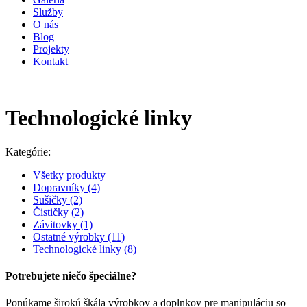
Služby
O nás
Blog
Projekty
Kontakt
Technologické linky
Kategórie:
Všetky produkty
Dopravníky
(4)
Sušičky
(2)
Čističky
(2)
Závitovky
(1)
Ostatné výrobky
(11)
Technologické linky
(8)
Potrebujete niečo špeciálne?
Ponúkame širokú škála výrobkov a doplnkov pre manipuláciu so