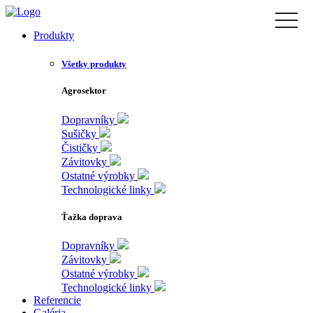
Skip
toggle
to
naviga
Produkty
the
content
Všetky produkty
Agrosektor
Dopravníky
Sušičky
Čističky
Závitovky
Ostatné výrobky
Technologické linky
Ťažka doprava
Dopravníky
Závitovky
Ostatné výrobky
Technologické linky
Referencie
Galéria