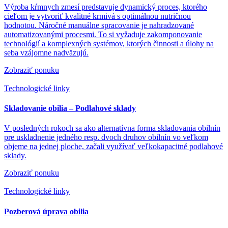
Výroba kŕmnych zmesí predstavuje dynamický proces, ktorého
cieľom je vytvoriť kvalitné krmivá s optimálnou nutričnou
hodnotou. Náročné manuálne spracovanie je nahradzované
automatizovanými procesmi. To si vyžaduje zakomponovanie
technológií a komplexných systémov, ktorých činnosti a úlohy na
seba vzájomne nadväzujú.
Zobraziť ponuku
Technologické linky
Skladovanie obilia – Podlahové sklady
V posledných rokoch sa ako alternatívna forma skladovania obilnín
pre uskladnenie jedného resp. dvoch druhov obilnín vo veľkom
objeme na jednej ploche, začali využívať veľkokapacitné podlahové
sklady.
Zobraziť ponuku
Technologické linky
Pozberová úprava obilia