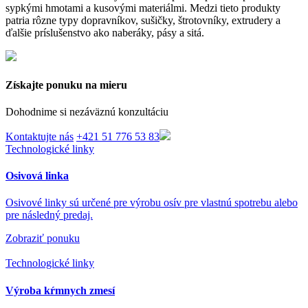
sypkými hmotami a kusovými materiálmi. Medzi tieto produkty
patria rôzne typy dopravníkov, sušičky, štrotovníky, extrudery a
ďalšie príslušenstvo ako naberáky, pásy a sitá.
Získajte ponuku na mieru
Dohodnime si nezáväznú konzultáciu
Kontaktujte nás
+421 51 776 53 83
Technologické linky
Osivová linka
Osivové linky sú určené pre výrobu osív pre vlastnú spotrebu alebo
pre následný predaj.
Zobraziť ponuku
Technologické linky
Výroba kŕmnych zmesí