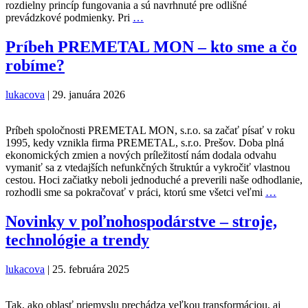
rozdielny princíp fungovania a sú navrhnuté pre odlišné
Redlery
prevádzkové podmienky. Pri
…
vs.
pásové
Príbeh PREMETAL MON – kto sme a čo
dopravníky:
robíme?
Ktorý
systém
si
lukacova
|
29. januára 2026
vybrať
pre
vašu
Príbeh spoločnosti PREMETAL MON, s.r.o. sa začať písať v roku
prevádzku?
1995, kedy vznikla firma PREMETAL, s.r.o. Prešov. Doba plná
ekonomických zmien a nových príležitostí nám dodala odvahu
vymaniť sa z vtedajších nefunkčných štruktúr a vykročiť vlastnou
cestou. Hoci začiatky neboli jednoduché a preverili naše odhodlanie,
Príbeh
rozhodli sme sa pokračovať v práci, ktorú sme všetci veľmi
…
PREM
MON
Novinky v poľnohospodárstve – stroje,
–
technológie a trendy
kto
sme
a
lukacova
|
25. februára 2025
čo
robíme
Tak, ako oblasť priemyslu prechádza veľkou transformáciou, aj