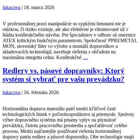
v
lukacova
|
18. marca 2026
Čiernej
nad
Tisou
V profesionálnej praxi manipulácie so sypkými hmotami nie je
otázkou, či riziko existuje, ale ako efektívne je eliminované už v
štádiu konštrukčného návrhu. Pre špecialistov v odbore sú smernice
ATEX kritickým funkčným parametrom. Spoločnosť PPREMETAL
MON, slovenský líder vo výrobe a montáži dopravníkov a
skladovacích technológií, navrhuje riešenia s ohľadom na
Ochrana
maximálnu integritu celku. Konštrukčné
…
proti
výbuchu
Redlery vs. pásové dopravníky: Ktorý
(ATEX):
systém si vybrať pre vašu prevádzku?
Bezpečnostné
prvky
moderných
lukacova
|
16. februára 2026
síl
a
dopravníkov
Horizontálna doprava materiálu patrí medzi kľúčové časti
technologických liniek v poľnohospodárstve aj priemysle. Správny
výber dopravného systému má priamy vplyv na plynulosť
prevádzky, čistotu pracovného prostredia a spoľahlivosť celého
procesu. Medzi najčastejšie používané riešenia horizontálnej
dopravy patria redlery a pásové dopravníky. Obe technológie majú