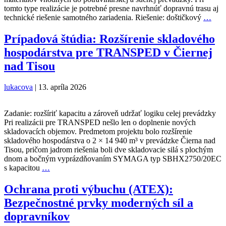
tomto type realizácie je potrebné presne navrhnúť dopravnú trasu aj
Zrea
technické riešenie samotného zariadenia. Riešenie: doštičkový
…
sme
dod
Prípadová štúdia: Rozšírenie skladového
došt
hospodárstva pre TRANSPED v Čiernej
dopr
pre
nad Tisou
firm
SNI
lukacova
|
13. apríla 2026
Lipt
Miku
Zadanie: rozšíriť kapacitu a zároveň udržať logiku celej prevádzky
Pri realizácii pre TRANSPED nešlo len o doplnenie nových
skladovacích objemov. Predmetom projektu bolo rozšírenie
skladového hospodárstva o 2 × 14 940 m³ v prevádzke Čierna nad
Tisou, pričom jadrom riešenia boli dve skladovacie silá s plochým
dnom a bočným vyprázdňovaním SYMAGA typ SBHX2750/20EC
Prípadová
s kapacitou
…
štúdia:
Rozšírenie
Ochrana proti výbuchu (ATEX):
skladového
Bezpečnostné prvky moderných síl a
hospodárstva
pre
dopravníkov
TRANSPED