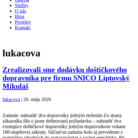
Služby
O nás
Blog
Projekty
Kontakt
lukacova
Zrealizovali sme dodávku doštičkového
dopravníka pre firmu SNICO Liptovský
Mikuláš
lukacova
|
20. mája 2026
Zadanie: nahradiť dva dopravníky jedným riešením Zo strany
zákazníka išlo o jasne definovanú požiadavku – nahradiť dva
existujúce doštičkové dopravníky jedným dopravníkom vrátane
180-stupňovej zákruty. Súčasťou zadania bolo aj prevedenie z
materiálov vhodných do potravinárskej a suchej prevádzky. Pri