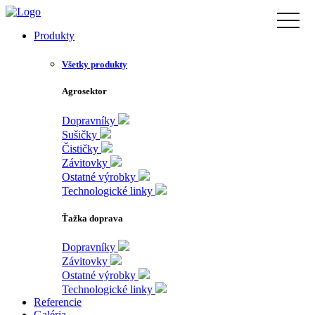
Skip
toggle
to
naviga
Produkty
the
content
Všetky produkty
Agrosektor
Dopravníky
Sušičky
Čističky
Závitovky
Ostatné výrobky
Technologické linky
Ťažka doprava
Dopravníky
Závitovky
Ostatné výrobky
Technologické linky
Referencie
Galéria