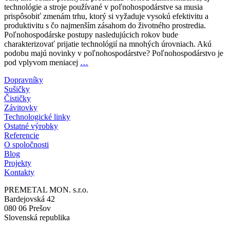
technológie a stroje používané v poľnohospodárstve sa musia
prispôsobiť zmenám trhu, ktorý si vyžaduje vysokú efektivitu a
produktivitu s čo najmenším zásahom do životného prostredia.
Poľnohospodárske postupy nasledujúcich rokov bude
charakterizovať prijatie technológií na mnohých úrovniach. Akú
podobu majú novinky v poľnohospodárstve? Poľnohospodárstvo je
Novinky
pod vplyvom meniacej
…
v
Dopravníky
poľnohospodárstve
Sušičky
–
Čističky
stroje,
Závitovky
technológie
Technologické linky
a
Ostatné výrobky
trendy
Referencie
O spoločnosti
Blog
Projekty
Kontakty
PREMETAL MON. s.r.o.
Bardejovská 42
080 06 Prešov
Slovenská republika