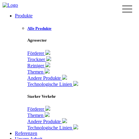
Zum
toggle
Inhalt
naviga
Produkte
springen
Alle Produkte
Agrosector
Förderer
Trockner
Reiniger
Themen
Andere Produkte
Technologische Linien
Starker Verkehr
Förderer
Themen
Andere Produkte
Technologische Linien
Referenzen
Unsere Arbeit