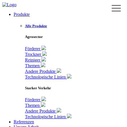
Zum
toggle
Inhalt
naviga
Produkte
springen
Alle Produkte
Agrosector
Förderer
Trockner
Reiniger
Themen
Andere Produkte
Technologische Linien
Starker Verkehr
Förderer
Themen
Andere Produkte
Technologische Linien
Referenzen
Unsere Arbeit