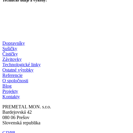
Technické údaje a výkony:
Dopravníky
Sušičky
Čističky
Závitovky
Technologické linky
Ostatné výrobky
Referencie
O spoločnosti
Blog
Projekty
Kontakty
PREMETAL MON. s.r.o.
Bardejovská 42
080 06 Prešov
Slovenská republika
GDPR