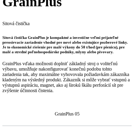
GrainPlus
Sitová čistička
Sitová čistička GrainPlus je kompaktné a investične veľmi prijateľné
preosievacie zariadenie vhodné pre nové alebo existujúce pozberové linky.
Je to ekonomické riešenie pre malé výkony do 50 t/hod (pre pšenicu), pre
malé a stredné poľnohospodárske podniky, mlyny alebo pivovary.
GrainPlus vďaka možnosti doplniť základný stroj o voliteľnú
výbavu, umožňuje nakonfigurovať konečnú podobu tohto
zariadenia tak, aby maximálne vyhovovala požiadavkám zákazníka
kladeným na výsledný produkt. Zákazník si môže vybrať vstupnú a
výstupnú aspiráciu, magnet, ako aj širokú škálu perforácií sít pre
zvýšenie účinnosti čistenia.
GrainPlus 05