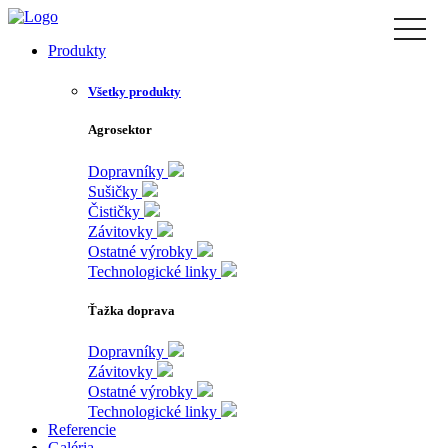
Skip
toggle
to
naviga
Produkty
the
content
Všetky produkty
Agrosektor
Dopravníky
Sušičky
Čističky
Závitovky
Ostatné výrobky
Technologické linky
Ťažka doprava
Dopravníky
Závitovky
Ostatné výrobky
Technologické linky
Referencie
Galéria