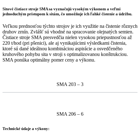
Sitové čistiace stroje SMA sa vyznačujú vysokým výkonom a veľmi
jednoduchým prístupom k sitám, čo umožňuje ich ľahké čistenie a údržbu.
Veľkou prednosťou týchto strojov je ich využitie na čistenie rôznych
druhov zrnín. Zvlášť sú vhodné na spracovanie olejnatých semien.
Čistiace stroje SMA presvedčia nielen vysokou priepustnosťou až
220 t/hod (pri pšenici), ale aj vynikajúcimi výsledkami čistenia,
ktoré sú dané ideálnou kombináciou aspirácie a osvedčeného
kruhového pohybu sita v stroji s optimalizovanou konštrukciou.
SMA ponúka optimálny pomer ceny a výkonu.
SMA 203 – 3
SMA 206 – 6
Technické údaje a výkony: