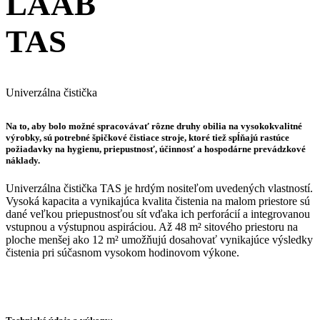
LAAB
TAS
Univerzálna čistička
Na to, aby bolo možné spracovávať rôzne druhy obilia na vysokokvalitné
výrobky, sú potrebné špičkové čistiace stroje, ktoré tiež spĺňajú rastúce
požiadavky na hygienu, priepustnosť, účinnosť a hospodárne prevádzkové
náklady.
Univerzálna čistička TAS je hrdým nositeľom uvedených vlastností.
Vysoká kapacita a vynikajúca kvalita čistenia na malom priestore sú
dané veľkou priepustnosťou sít vďaka ich perforácií a integrovanou
vstupnou a výstupnou aspiráciou. Až 48 m² sitového priestoru na
ploche menšej ako 12 m² umožňujú dosahovať vynikajúce výsledky
čistenia pri súčasnom vysokom hodinovom výkone.